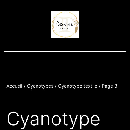
Aller
au
contenu
Accueil
/
Cyanotypes
/
Cyanotype textile
/ Page 3
Cyanotype