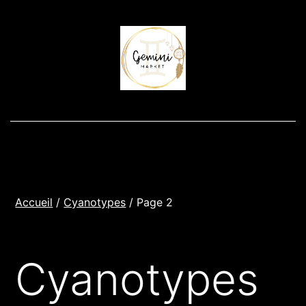
Aller
au
contenu
Accueil
/
Cyanotypes
/ Page 2
Cyanotypes