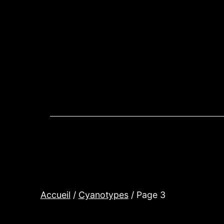
Aller
au
contenu
Accueil
/
Cyanotypes
/ Page 3