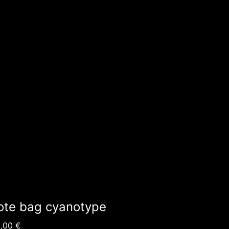
ote bag cyanotype
5,00
€