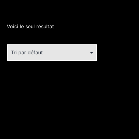
Voici le seul résultat
Ce
produit
a
plusieurs
variations.
Les