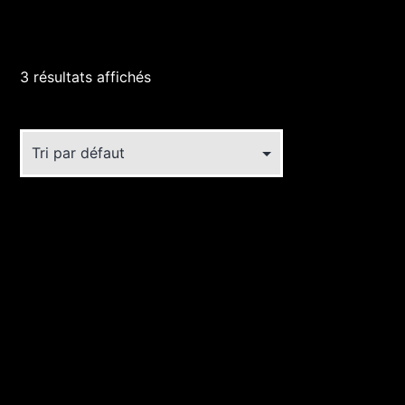
3 résultats affichés
Ce
produit
a
plusieurs
variations.
Les