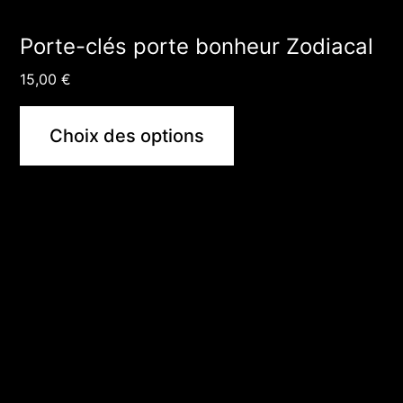
page
du
Porte-clés porte bonheur Zodiacal
produit
15,00
€
Choix des options
Ce
produit
a
plusieurs
variations.
Les