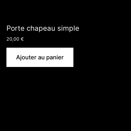
Porte chapeau simple
20,00
€
Ajouter au panier
Ce
produit
a
plusieurs
variations.