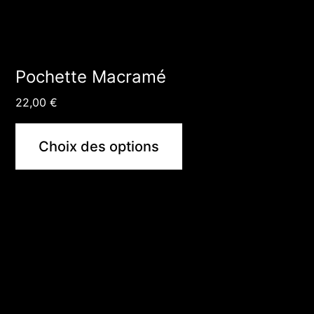
la
page
du
Pochette Macramé
produit
22,00
€
Choix des options