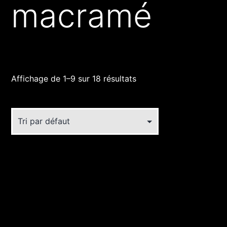
macramé
Affichage de 1–9 sur 18 résultats
Ce
produit
a
plusieurs