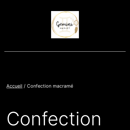
Aller
au
contenu
Accueil
/ Confection macramé
Confection