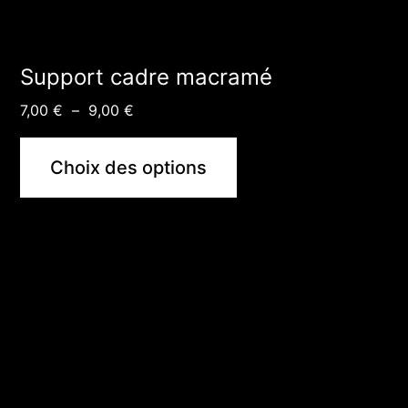
la
page
du
Support cadre macramé
produit
Plage
7,00
€
–
9,00
€
de
prix :
Choix des options
7,00 €
à
9,00 €