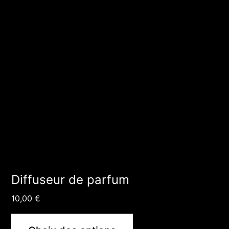
variations.
Les
options
peuvent
être
choisies
sur
la
page
du
Diffuseur de parfum
produit
10,00
€