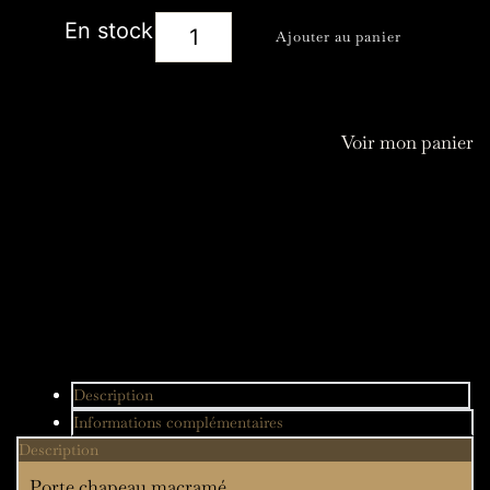
quantité
En stock
Ajouter au panier
de
Porte
chapeau
Voir mon panier
simple
Description
Informations complémentaires
Description
Porte chapeau macramé