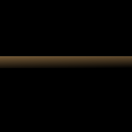
e cadeau
Accessoires
Atelier
e macramé