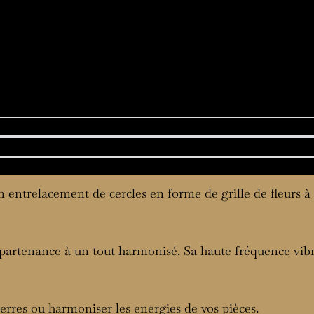
macram
 entrelacement de cercles en forme de grille de fleurs à 
ppartenance à un tout harmonisé. Sa haute fréquence vibr
rres ou harmoniser les energies de vos pièces.