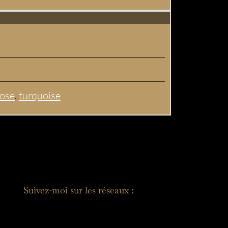
rose
,
turquoise
Suivez-moi sur les réseaux :