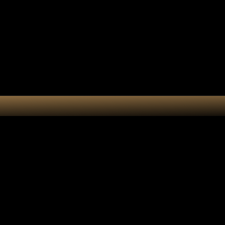
tes-bonheur
Kit DIY
Cart
Fleur de vi