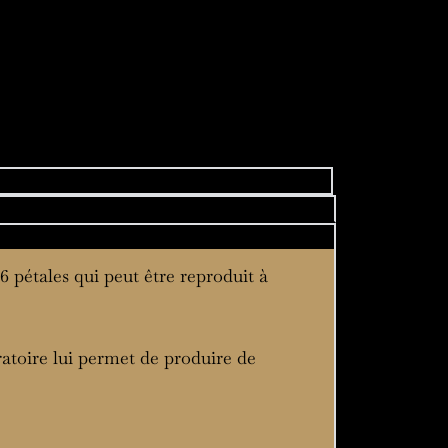
é
6 pétales qui peut être reproduit à
atoire lui permet de produire de