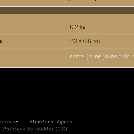
0,2 kg
20 × 0,8 cm
s
camel
,
jaune
,
jaune clair
,
ontact
Mentions légales
Politique de cookies (UE)