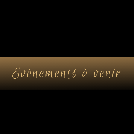
tes-bonheur
Kit DIY
Cart
Evènements à venir