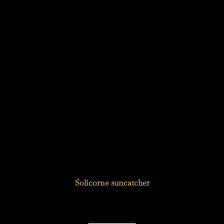
Solicorne suncatcher
33,00
€