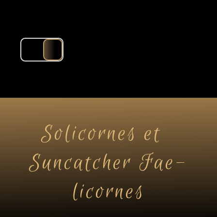
...
Solicornes et  
Suncatcher Fae-
licornes