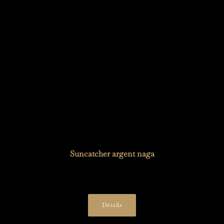
Suncatcher argent naga
33,00
€
Détails