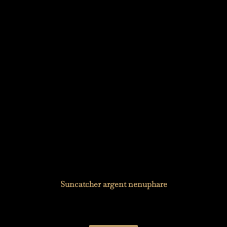
Suncatcher argent nenuphare
19,00
€