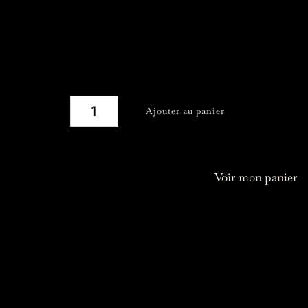
0,00
€
quantité
Ajouter au panier
de
Emballage
Cadeau
Voir mon panier