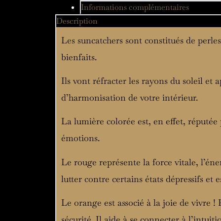
Informations complémentaires
Description
Les suncatchers sont constitués de perles
bienfaits.
Ils vont réfracter les rayons du soleil et
d’harmonisation de votre intérieur.
La lumière colorée est, en effet, réputée
émotions.
Le rouge représente la force vitale, l’éne
lutter contre certains états dépressifs et 
Le orange est associé à la joie de vivre !
sécurité. Il aide à se connecter à l’intuit