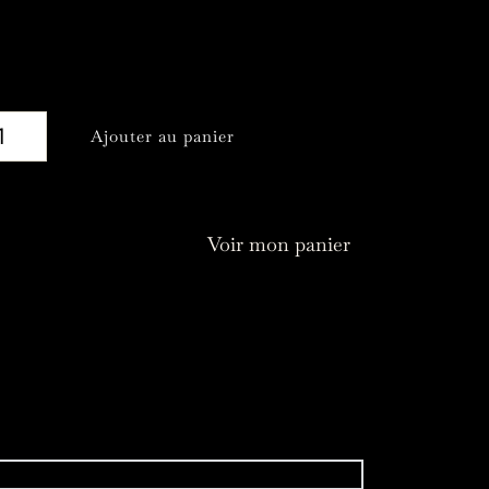
rs des 7 chakras
39,00
€
ntité
Ajouter au panier
and
kra
Voir mon panier
re