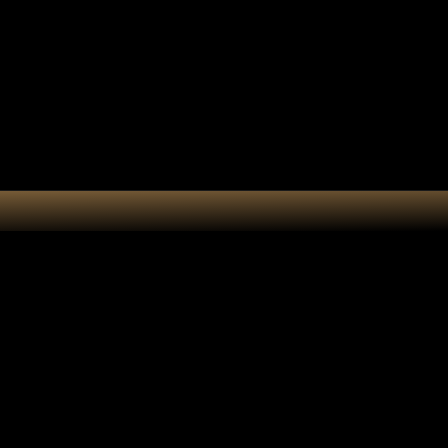
e cadeau
Accessoires
Atelier
a arbre de vie