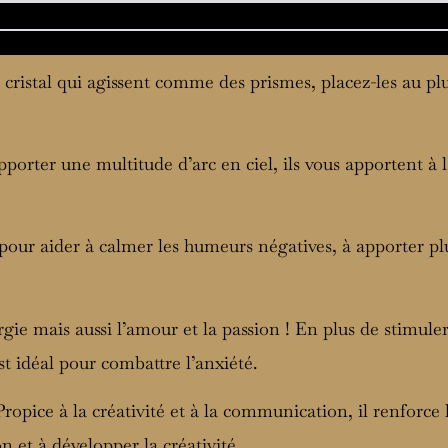
 cristal qui agissent comme des prismes, placez-les au plu
 apporter une multitude d’arc en ciel, ils vous apportent à 
 pour aider à calmer les humeurs négatives, à apporter plu
rgie mais aussi l’amour et la passion ! En plus de stimuler
est idéal pour combattre l’anxiété.
 Propice à la créativité et à la communication, il renforc
ion et à développer la créativité