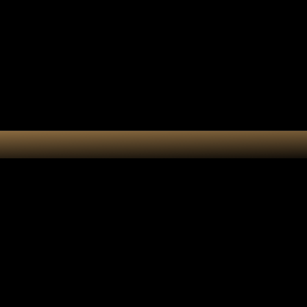
tes-bonheur
Kit DIY
Cart
Grand chakr