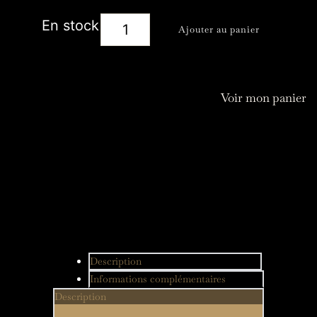
quantité
En stock
Ajouter au panier
de
Kit
Création
Voir mon panier
attrape-
soleil
fleur
Description
Informations complémentaires
Description