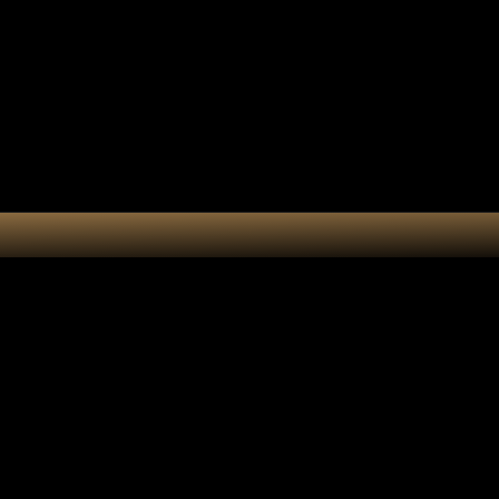
tes-bonheur
Kit DIY
Cart
Kit Créatio