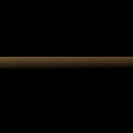
e cadeau
Accessoires
Atelier
n attrape-soleil