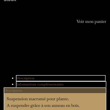
de
Suspension
plante
Voir mon panier
Maeva
Description
Informations complémentaires
Description
Suspension macramé pour plante.
A suspendre grâce à son anneau en bois.