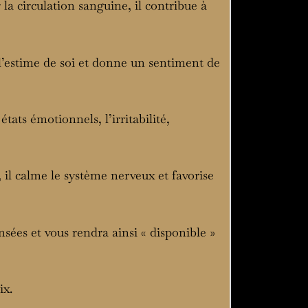
 la circulation sanguine, il contribue à
e l’estime de soi et donne un sentiment de
états émotionnels, l’irritabilité,
 il calme le système nerveux et favorise
nsées et vous rendra ainsi « disponible »
ix.