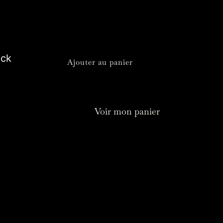
cristal et champagne
30,00
€
quantité
ock
Ajouter au panier
de
Pavo
Voir mon panier