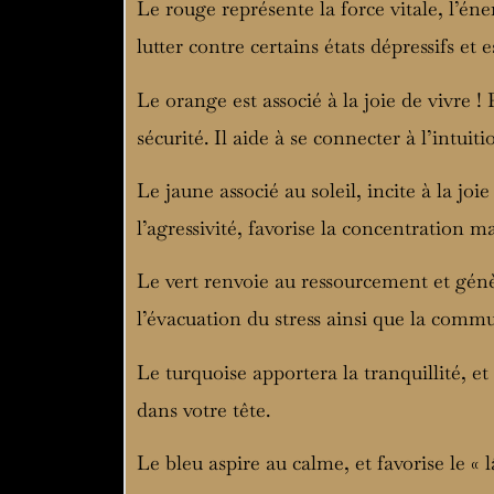
Le rouge représente la force vitale, l’éne
lutter contre certains états dépressifs et 
Le orange est associé à la joie de vivre !
sécurité. Il aide à se connecter à l’intuit
Le jaune associé au soleil, incite à la joie
l’agressivité, favorise la concentration ma
Le vert renvoie au ressourcement et génè
l’évacuation du stress ainsi que la commun
Le turquoise apportera la tranquillité, e
dans votre tête.
Le bleu aspire au calme, et favorise le «