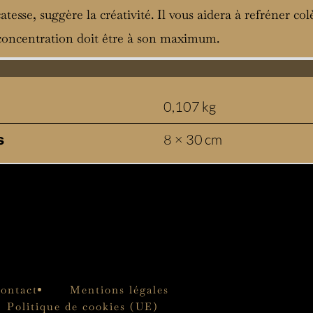
catesse, suggère la créativité. Il vous aidera à refréner col
e concentration doit être à son maximum.
0,107 kg
8 × 30 cm
s
ontact
Mentions légales
Politique de cookies (UE)