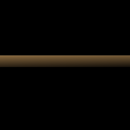
tes-bonheur
Kit DIY
Cart
Pavo