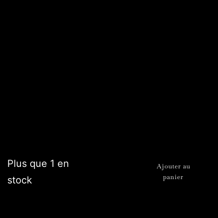
Solicorne
Chaque Solicorne unit un prisme solaire, à une baguette
unique sculptée à la main dans du bois de châtaignier,
choisi avec respect.
Ce duo forme un canal de lumière, capable de capter,
purifier et amplifier l’énergie subtile d’un lieu.
28,00
€
Plus que 1 en
quantité
Ajouter au
panier
stock
de
Solicorne