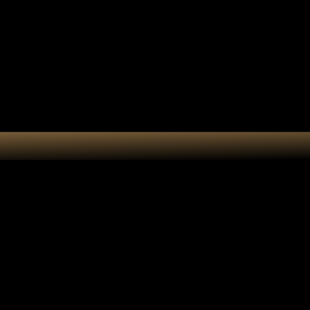
e cadeau
Accessoires
Atelier
 Chakra Pentacle