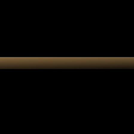
tes-bonheur
Kit DIY
Cart
Suncatcher