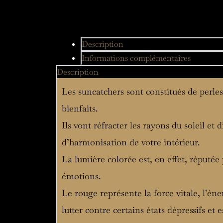
Description
Informations complémentaires
Description
Les suncatchers sont constitués de perles
bienfaits.
Ils vont réfracter les rayons du soleil et 
d’harmonisation de votre intérieur.
La lumière colorée est, en effet, réputée
émotions.
Le rouge représente la force vitale, l’éne
lutter contre certains états dépressifs et 