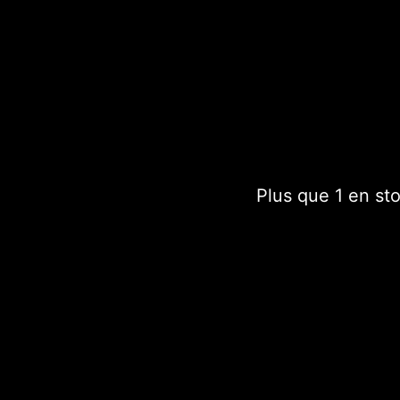
Le suncatcher vous perm
visuelle en réfractant un
intérieur.
Le modèle Chakra est au
Plus que 1 en st