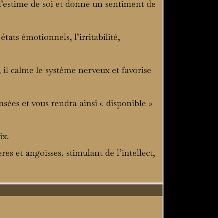
e l’estime de soi et donne un sentiment de
états émotionnels, l’irritabilité,
 il calme le système nerveux et favorise
nsées et vous rendra ainsi « disponible »
ix.
ères et angoisses, stimulant de l’intellect,