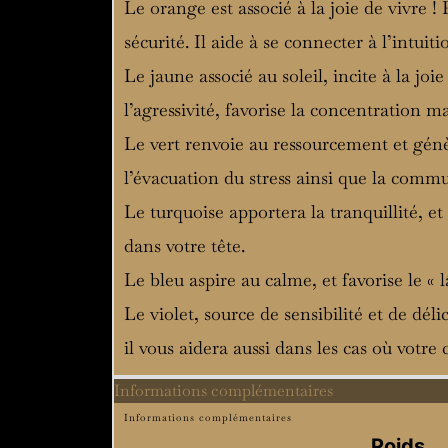
Le orange est associé à la joie de vivre !
sécurité. Il aide à se connecter à l’intuit
Le jaune associé au soleil, incite à la joie
l’agressivité, favorise la concentration ma
Le vert renvoie au ressourcement et génè
l’évacuation du stress ainsi que la commun
Le turquoise apportera la tranquillité, e
dans votre tête.
Le bleu aspire au calme, et favorise le «
Le violet, source de sensibilité et de déli
il vous aidera aussi dans les cas où votr
Informations complémentaires
Informations complémentaires
Poids