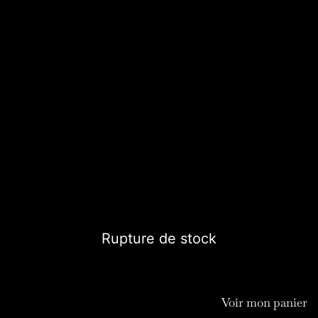
Suncatcher Fleur
Le suncatcher vous permet d'apporter bien-être et
harmonie visuelle en réfractant une multitude d'arc-en-
ciel dans votre intérieur.
les attrape-soleil "Graha" peuvent s'adapter sur les socles
métal
19,00
€
Rupture de stock
Voir mon panier