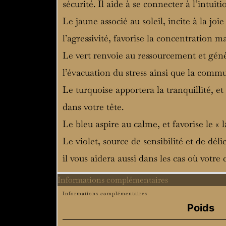
sécurité. Il aide à se connecter à l’intuit
Le jaune associé au soleil, incite à la joie
l’agressivité, favorise la concentration ma
Le vert renvoie au ressourcement et génè
l’évacuation du stress ainsi que la commun
Le turquoise apportera la tranquillité, e
dans votre tête.
Le bleu aspire au calme, et favorise le «
Le violet, source de sensibilité et de déli
il vous aidera aussi dans les cas où votr
Informations complémentaires
Informations complémentaires
Poids