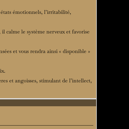
états émotionnels, l’irritabilité,
 il calme le système nerveux et favorise
nsées et vous rendra ainsi « disponible »
ix.
ères et angoisses, stimulant de l’intellect,