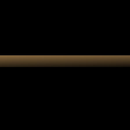
tes-bonheur
Kit DIY
Cart
Suncatcher 