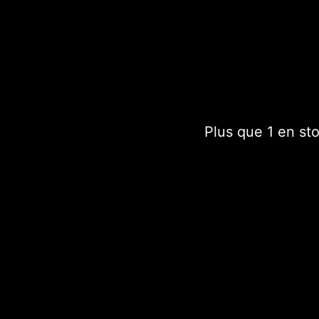
Le suncatcher vous perm
visuelle en réfractant un
intérieur.
Plus que 1 en st