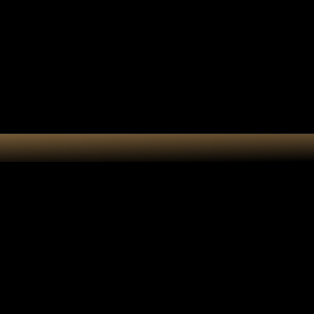
e cadeau
Accessoires
Atelier
lune papillon