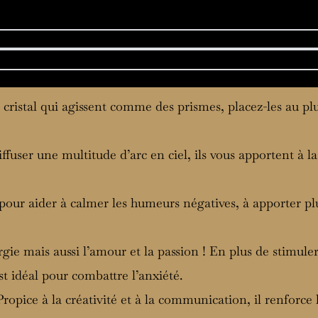
 cristal qui agissent comme des prismes, placez-les au plu
diffuser une multitude d’arc en ciel, ils vous apportent à l
 pour aider à calmer les humeurs négatives, à apporter plu
rgie mais aussi l’amour et la passion ! En plus de stimuler
est idéal pour combattre l’anxiété.
 Propice à la créativité et à la communication, il renforc