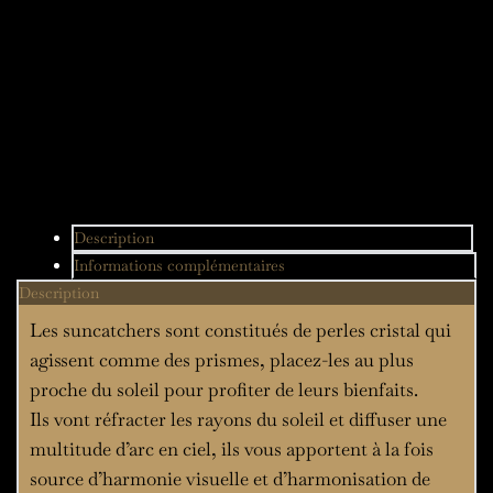
métal
Description
Informations complémentaires
Description
Les suncatchers sont constitués de perles cristal qui
agissent comme des prismes, placez-les au plus
proche du soleil pour profiter de leurs bienfaits.
Ils vont réfracter les rayons du soleil et diffuser une
multitude d’arc en ciel, ils vous apportent à la fois
source d’harmonie visuelle et d’harmonisation de