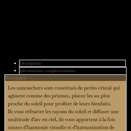
métal
Description
Informations complémentaires
Description
Les suncatchers sont constitués de perles cristal qui
agissent comme des prismes, placez-les au plus
proche du soleil pour profiter de leurs bienfaits.
Ils vont réfracter les rayons du soleil et diffuser une
multitude d’arc en ciel, ils vous apportent à la fois
source d’harmonie visuelle et d’harmonisation de