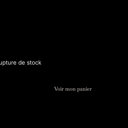
e permettront la diffusion de multiples
les rayons du soleil.
ibles avec la collection de suncatcher à
rier les plaisirs !
30,00
€
upture de stock
Voir mon panier