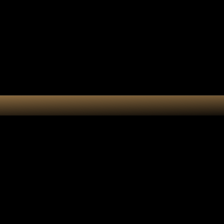
tes-bonheur
Kit DIY
Cart
Suncatcher 