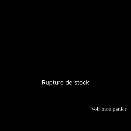
Suncatcher tissé sur socle
Les suncatchers sur socle bois sont tissés à la main, les
prismes permettront la diffusion de multiples arc en ciel
en réfractant les rayons du soleil.
45,00
€
Rupture de stock
Voir mon panier