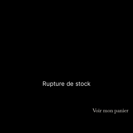
Suncatcher tissé sur socle
Les suncatchers sur socle bois sont tissés à la main, les
prismes permettront la diffusion de multiples arc en ciel
en réfractant les rayons du soleil.
45,00
€
Rupture de stock
Voir mon panier