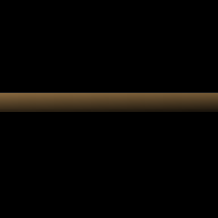
tes-bonheur
Kit DIY
Cart
Suncatcher