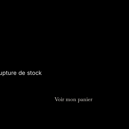
l projetés grâce à la réfraction de la
rs du prisme permettent une
ntérieur.
 : 9cm
50,00
€
upture de stock
Voir mon panier