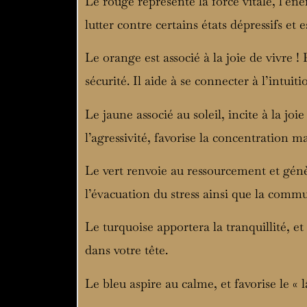
Le rouge représente la force vitale, l’éne
lutter contre certains états dépressifs et 
Le orange est associé à la joie de vivre !
sécurité. Il aide à se connecter à l’intuit
Le jaune associé au soleil, incite à la joie
l’agressivité, favorise la concentration ma
Le vert renvoie au ressourcement et génè
l’évacuation du stress ainsi que la commun
Le turquoise apportera la tranquillité, e
dans votre tête.
Le bleu aspire au calme, et favorise le «