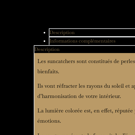
Description
Informations complémentaires
Description
Les suncatchers sont constitués de perles
bienfaits.
Ils vont réfracter les rayons du soleil et
d’harmonisation de votre intérieur.
La lumière colorée est, en effet, réputée
émotions.