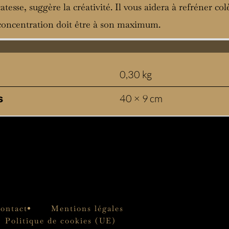
catesse, suggère la créativité. Il vous aidera à refréner col
e concentration doit être à son maximum.
0,30 kg
40 × 9 cm
s
ontact
Mentions légales
Politique de cookies (UE)