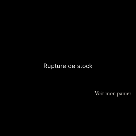
Ce support mural pour chargeur de téléphone vous
permet de maintenir votre appareil hors du sol.
Peut également être utilisé en vide poche.
20,00
€
Rupture de stock
Voir mon panier