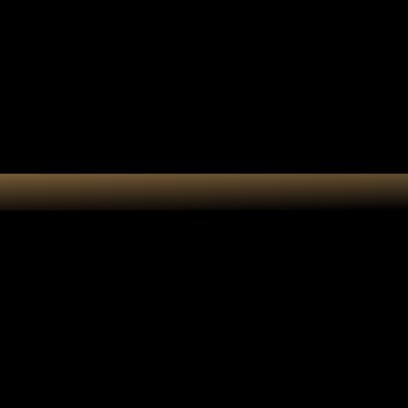
e cadeau
Accessoires
Atelier
anotype