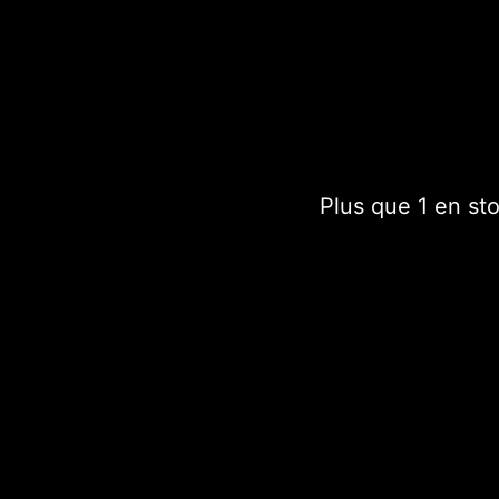
Tote Bag avec impressio
France.
Chaque sac est un modè
Plus que 1 en st