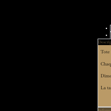
Descri
Tote 
Chaqu
Dime
La ta
Inform