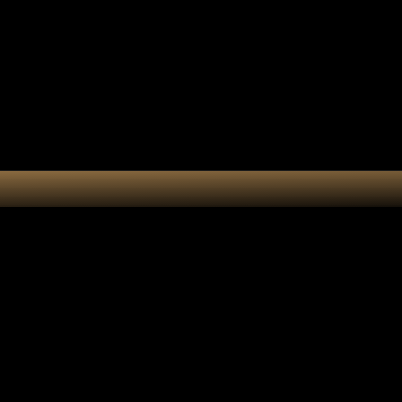
tes-bonheur
Kit DIY
Cart
Tote bag cy