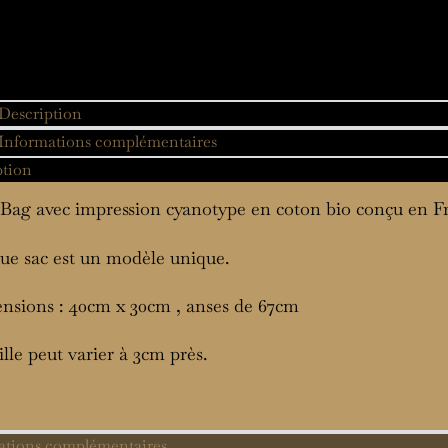
Description
Informations complémentaires
ption
Bag avec impression cyanotype en coton bio conçu en F
e sac est un modèle unique.
nsions : 40cm x 30cm , anses de 67cm
ille peut varier à 3cm près.
ations complémentaires