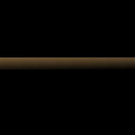
e cadeau
Accessoires
Atelier
anotype