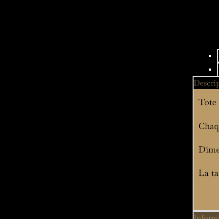
Descri
Tote 
Chaqu
Dime
La ta
Inform