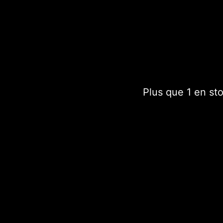
Tote Bag avec impressio
France.
Chaque sac est un modè
Plus que 1 en st