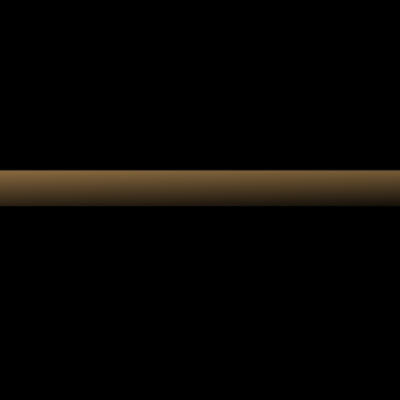
tes-bonheur
Kit DIY
Cart
Tote bag cy