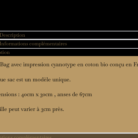
Description
Informations complémentaires
ption
Bag avec impression cyanotype en coton bio conçu en F
e sac est un modèle unique.
nsions : 40cm x 30cm , anses de 67cm
ille peut varier à 3cm près.
ations complémentaires