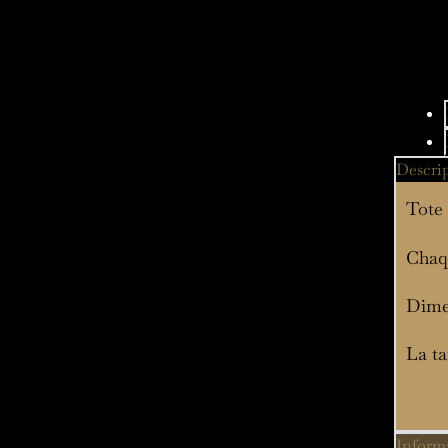
Descri
Tote 
Chaqu
Dime
La ta
Inform