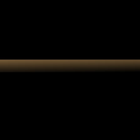
e cadeau
Accessoires
Atelier
anotype