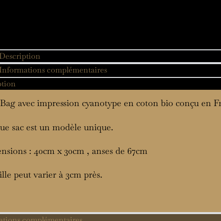
Description
Informations complémentaires
ption
Bag avec impression cyanotype en coton bio conçu en F
e sac est un modèle unique.
nsions : 40cm x 30cm , anses de 67cm
ille peut varier à 3cm près.
ations complémentaires