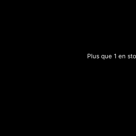
Tote Bag avec impressio
France.
Chaque sac est un modè
Plus que 1 en st