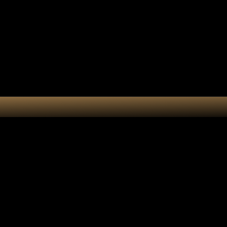
tes-bonheur
Kit DIY
Cart
Tote bag cy