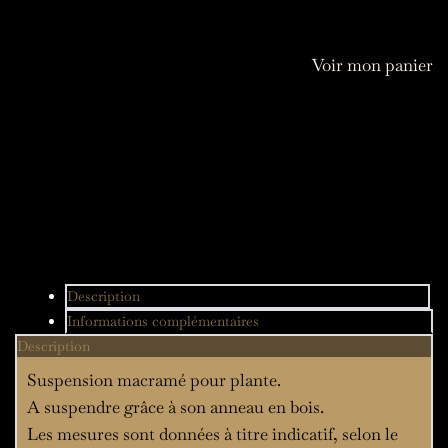
Suspension
plante
Voir mon panier
Tressia
Description
Informations complémentaires
Description
Suspension macramé pour plante.
A suspendre grâce à son anneau en bois.
Les mesures sont données à titre indicatif, selon le