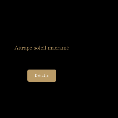
Attrape-soleil macramé
30,00
€
Détails