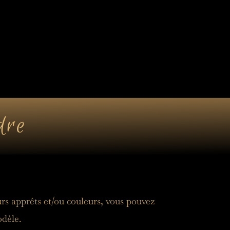
e cadeau
Accessoires
Atelier
dre
urs apprêts et/ou couleurs, vous pouvez 
dèle. 