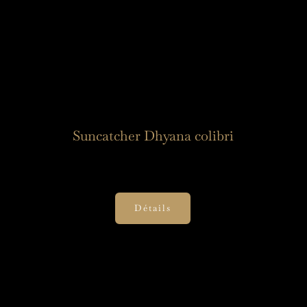
Suncatcher Dhyana colibri
30,00
€
Détails