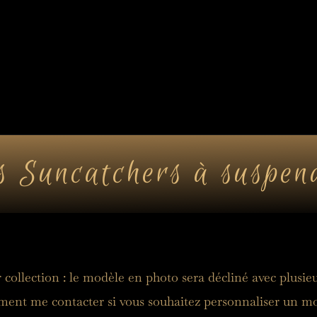
tes-bonheur
Kit DIY
Cart
s Suncatchers à suspen
r collection : le modèle en photo sera décliné avec plusie
ment 
me contacter si vous souhaitez personnaliser un mo