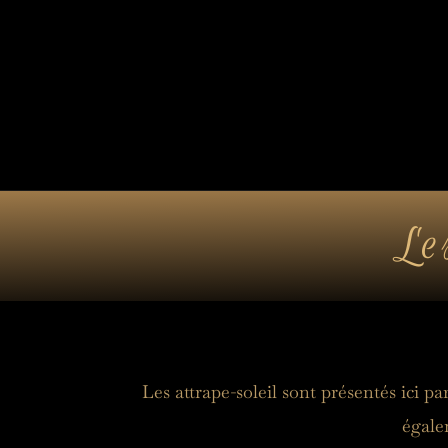
Collection 7 chakras
Les por
Actualités
Le
Les attrape-soleil sont présentés ici pa
égale